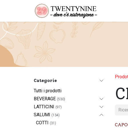
Passa al contenuto
Prodot
Categorie
C
Tutti i prodotti
BEVERAGE
(530)
LATTICINI
(97)
SALUMI
(134)
COTTI
(31)
CAPO