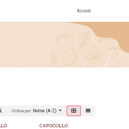
amo
Prodotti
Gallery
Contatti
Accedi
Nome (A-Z)
Ordina per:
LLO
CAPOCOLLO