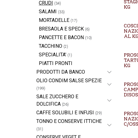
STAGI
CRUDI
(34)
KG
SALAMI
(33)
MORTADELLE
(17)
COSCI
BRESAOLA E SPECK
(6)
NAZI
AL K
PANCETTE E BACON
(10)
TACCHINO
(2)
SPECIALITA'
PROS
(1)
TART
PIATTI PRONTI
KG
PRODOTTI DA BANCO
OLIO CONDIM SALSE SPEZIE
PROS
(199)
CAMP
DISO
SALE ZUCCHERO E
DOLCIFICA
(26)
CAFFE SOLUBILI E INFUSI
PROS
(29)
NAZI
TONNO E CONSERVE ITTICHE
C/OS
(31)
CONSERVE VEGET E