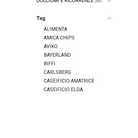
DOLCIUMI E RICORRENZE
(66)
Tag
ALIMENTA
AMICA CHIPS
AVIKO
BAYERLAND
BIFFI
CARLSBERG
CASEIFICIO AMATRICE
CASEIFICIO ELDA
CASEIFICIO FOLLONICA
COCA COLA
DALLARI
DEMETRA
DI MARCO