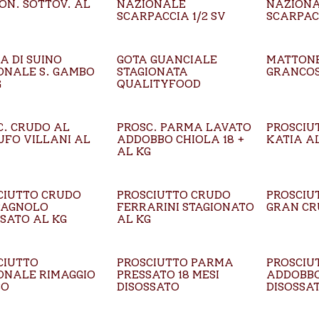
ON. SOTTOV. AL
NAZIONALE
NAZION
SCARPACCIA 1/2 SV
SCARPAC
A DI SUINO
GOTA GUANCIALE
MATTONE
ONALE S. GAMBO
STAGIONATA
GRANCOS
G
QUALITYFOOD
C. CRUDO AL
PROSC. PARMA LAVATO
PROSCIU
UFO VILLANI AL
ADDOBBO CHIOLA 18 +
KATIA AL
AL KG
CIUTTO CRUDO
PROSCIUTTO CRUDO
PROSCIU
AGNOLO
FERRARINI STAGIONATO
GRAN CR
SSATO AL KG
AL KG
CIUTTO
PROSCIUTTO PARMA
PROSCIU
ONALE RIMAGGIO
PRESSATO 18 MESI
ADDOBBO
SO
DISOSSATO
DISOSSA