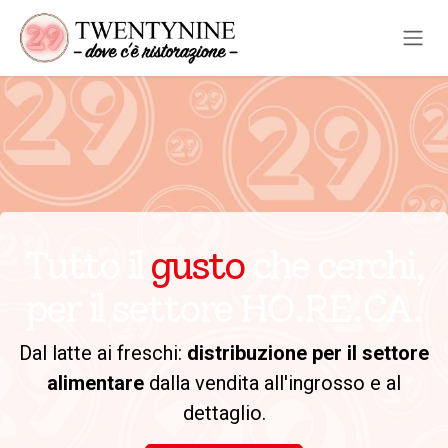
Passa al contenuto
Tutto il
gusto
che cerchi,
per il settore HO.RE.CA.
Dal latte ai freschi:
distribuzione per il settore
alimentare
dalla vendita all'ingrosso e al
dettaglio.