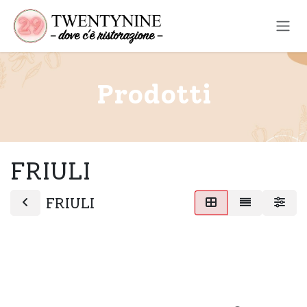
Passa al contenuto
Prodotti
FRIULI
FRIULI