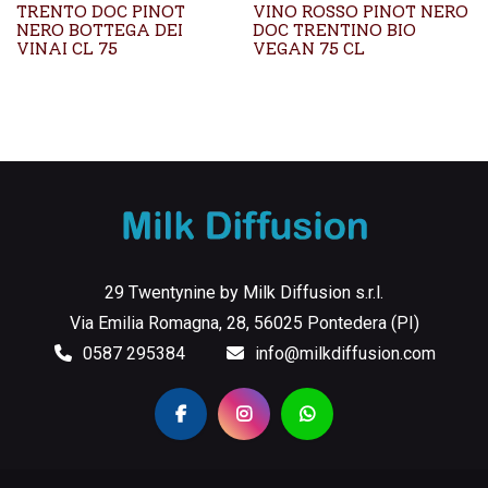
TRENTO DOC PINOT
VINO ROSSO PINOT NERO
NERO BOTTEGA DEI
DOC TRENTINO BIO
VINAI CL 75
VEGAN 75 CL
29 Twentynine by Milk Diffusion s.r.l.
Via Emilia Romagna, 28, 56025 Pontedera (PI)
0587 295384
info@milkdiffusion.com