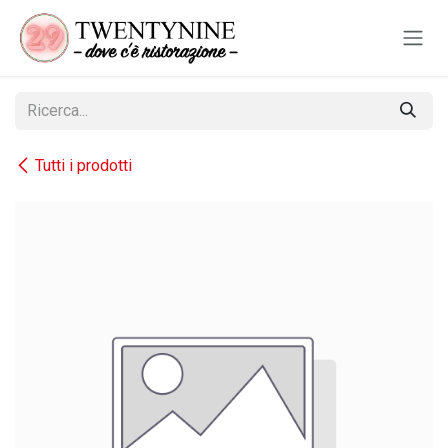
Passa al contenuto
Tutti i prodotti