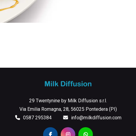
29 Twentynine by Milk Diffusion s.r.l.
Via Emilia Romagna, 28, 56025 Pontedera (PI)
0587 295384
info@milkdiffusion.com