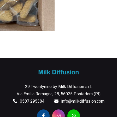
29 Twentynine by Milk Diffusion s.r.l.
Via Emilia Romagna, 28, 56025 Pontedera (PI)
0587 295384
info@milkdiffusion.com