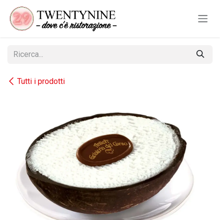
Passa al contenuto
Tutti i prodotti