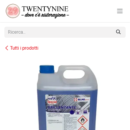
Passa al contenuto
Tutti i prodotti