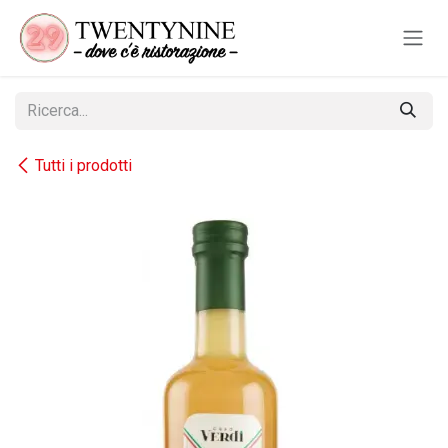
Passa al contenuto
Tutti i prodotti