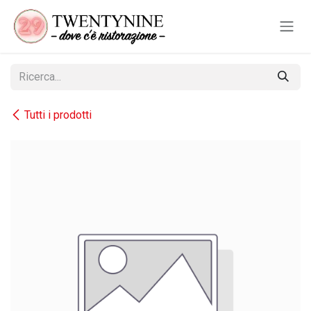
Passa al contenuto
Tutti i prodotti