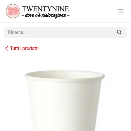
Passa al contenuto
Tutti i prodotti