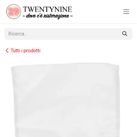
Passa al contenuto
Tutti i prodotti