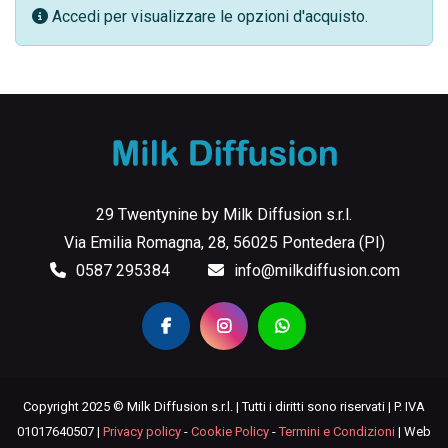
Accedi per visualizzare le opzioni d'acquisto.
29 Twentynine by Milk Diffusion s.r.l.
Via Emilia Romagna, 28, 56025 Pontedera (PI)
0587 295384
info@milkdiffusion.com
Copyright 2025 © Milk Diffusion s.r.l. | Tutti i diritti sono riservati | P. IVA
01017640507 |
Privacy policy
-
Cookie Policy
-
Termini e Condizioni
| Web