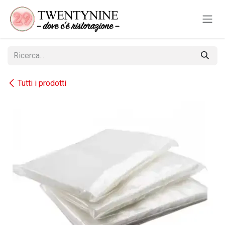
Passa al contenuto
Tutti i prodotti