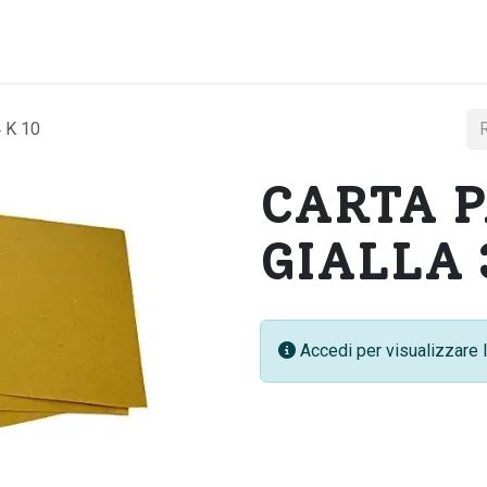
Home
Chi si
 K 10
CARTA 
GIALLA 
Accedi per visualizzare l