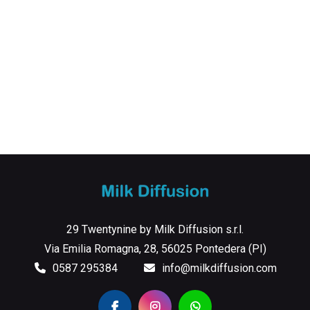
29 Twentynine by Milk Diffusion s.r.l.
Via Emilia Romagna, 28, 56025 Pontedera (PI)
0587 295384
info@milkdiffusion.com