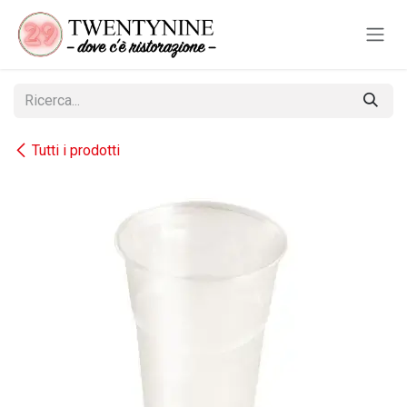
Passa al contenuto
Tutti i prodotti