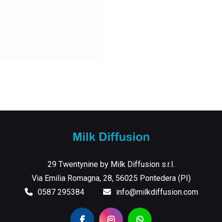
29 Twentynine by Milk Diffusion s.r.l.
Via Emilia Romagna, 28, 56025 Pontedera (PI)
0587 295384
info@milkdiffusion.com