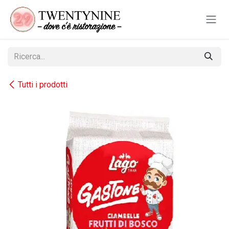
Passa al contenuto
Tutti i prodotti