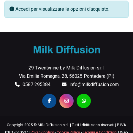
Accedi per visualizzare le opzioni d'acquisto.
29 Twentynine by Milk Diffusion s.r.l.
Via Emilia Romagna, 28, 56025 Pontedera (PI)
0587 295384
info@milkdiffusion.com
Copyright 2025 © Milk Diffusion s.r.l. | Tutti i diritti sono riservati | P. IVA
01017640507 |
Privacy policy
-
Cookie Policy
-
Termini e Condizioni
| Web