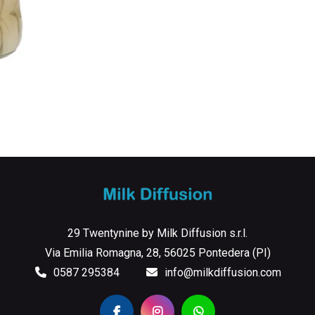
29 Twentynine by Milk Diffusion s.r.l.
Via Emilia Romagna, 28, 56025 Pontedera (PI)
0587 295384
info@milkdiffusion.com