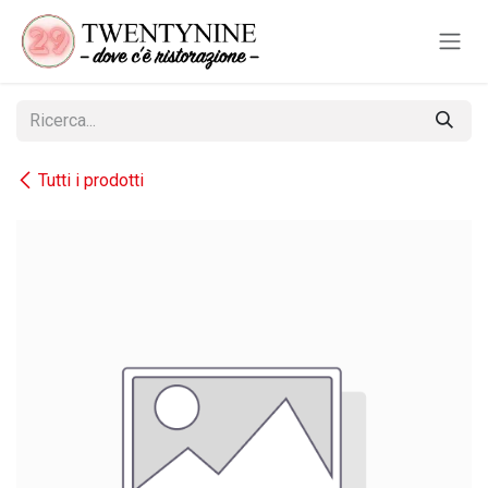
Passa al contenuto
Tutti i prodotti