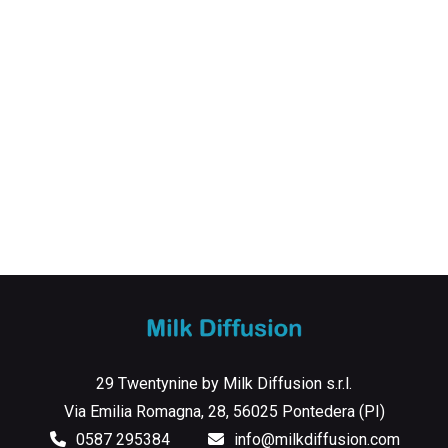
29 Twentynine by Milk Diffusion s.r.l.
Via Emilia Romagna, 28, 56025 Pontedera (PI)
0587 295384
info@milkdiffusion.com