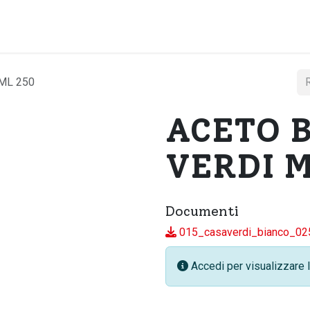
Home
Chi si
ML 250
ACETO 
VERDI M
Documenti
015_casaverdi_bianco_02
Accedi per visualizzare l