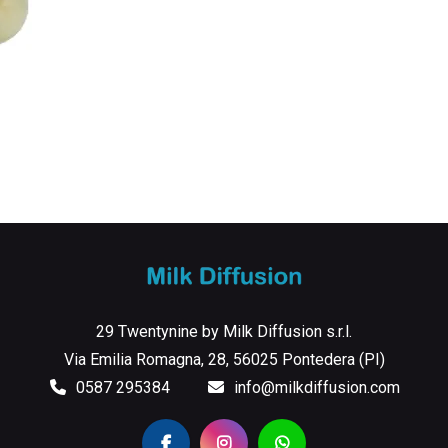
29 Twentynine by Milk Diffusion s.r.l.
Via Emilia Romagna, 28, 56025 Pontedera (PI)
0587 295384
info@milkdiffusion.com