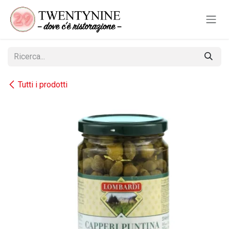
Passa al contenuto
Tutti i prodotti