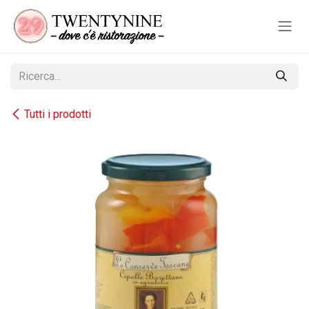
Passa al contenuto
Tutti i prodotti