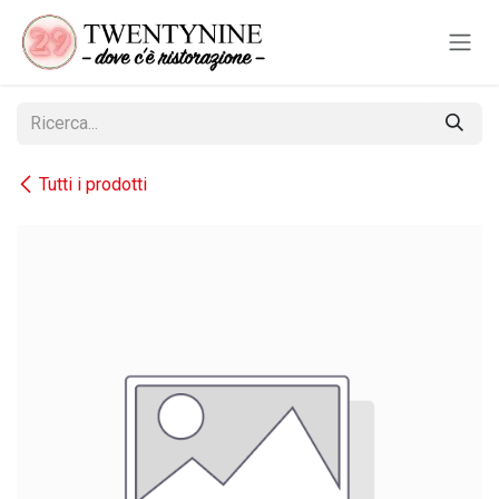
Passa al contenuto
Tutti i prodotti