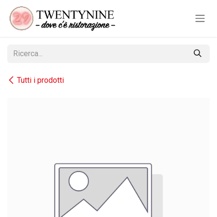
Passa al contenuto
Tutti i prodotti