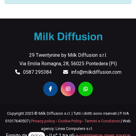
29 Twentynine by Milk Diffusion s.r.l.
Via Emilia Romagna, 28, 56025 Pontedera (PI)
0587 295384
info@milkdiffusion.com
Copyright 2025 © Milk Diffusion s.r.l. | Tutti i diritti sono riservati | P. IVA
01017640507 |
Privacy policy
-
Cookie Policy
-
Termini e Condizioni
| Web
agency: Linea Computers s.r.l.
Fornito da
- Il n° 1 tra gli
e-commerce open source