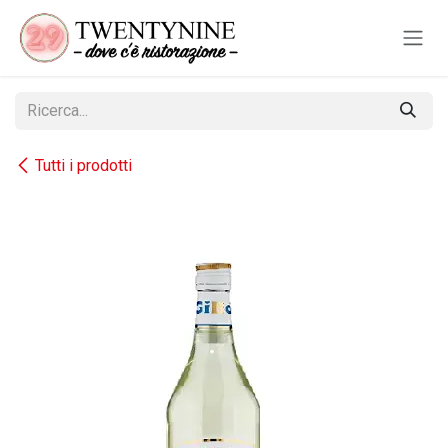
Passa al contenuto
Tutti i prodotti