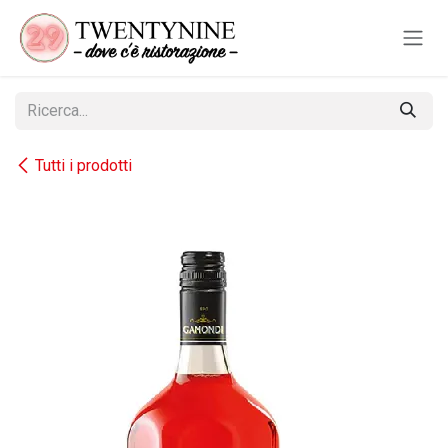
Passa al contenuto
Tutti i prodotti