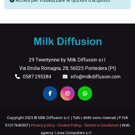
Accedi per visualizzare le opzioni d'acquisto.
29 Twentynine by Milk Diffusion s.r.l.
Via Emilia Romagna, 28, 56025 Pontedera (PI)
0587 295384
info@milkdiffusion.com
Copyright 2025 © Milk Diffusion s.r.l. | Tutti i diritti sono riservati | P. IVA
01017640507 |
Privacy policy
-
Cookie Policy
-
Termini e Condizioni
| Web
agency: Linea Computers s.r.l.