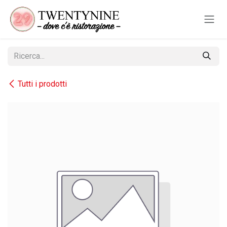
Passa al contenuto
Tutti i prodotti