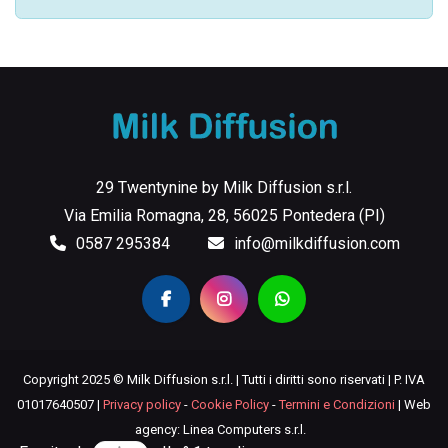
29 Twentynine by Milk Diffusion s.r.l.
Via Emilia Romagna, 28, 56025 Pontedera (PI)
0587 295384
info@milkdiffusion.com
Copyright 2025 © Milk Diffusion s.r.l. | Tutti i diritti sono riservati | P. IVA
01017640507 |
Privacy policy
-
Cookie Policy
-
Termini e Condizioni
| Web
agency: Linea Computers s.r.l.