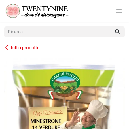
Passa al contenuto
Tutti i prodotti