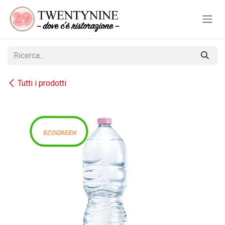
Passa al contenuto
Tutti i prodotti