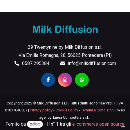
29 Twentynine by Milk Diffusion s.r.l.
Via Emilia Romagna, 28, 56025 Pontedera (PI)
0587 295384
info@milkdiffusion.com
Copyright 2025 © Milk Diffusion s.r.l. | Tutti i diritti sono riservati | P. IVA
01017640507 |
Privacy policy
-
Cookie Policy
-
Termini e Condizioni
| Web
agency: Linea Computers s.r.l.
Fornito da
- Il n° 1 tra gli
e-commerce open source