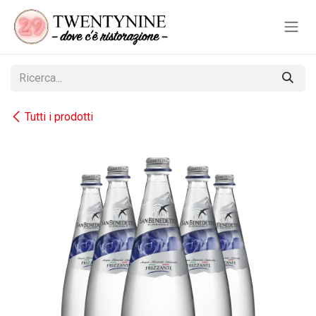
Passa al contenuto
Tutti i prodotti