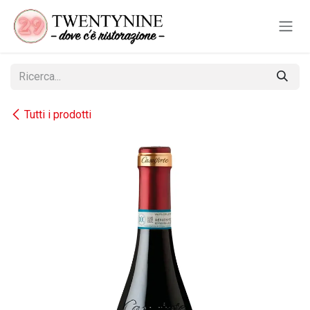
Passa al contenuto
Tutti i prodotti