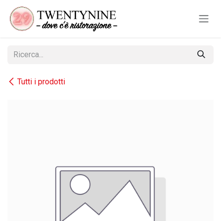
Passa al contenuto
Tutti i prodotti