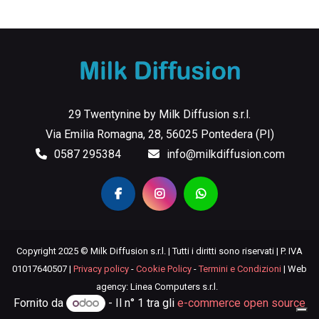
29 Twentynine by Milk Diffusion s.r.l.
Via Emilia Romagna, 28, 56025 Pontedera (PI)
0587 295384
info@milkdiffusion.com
Copyright 2025 © Milk Diffusion s.r.l. | Tutti i diritti sono riservati | P. IVA
01017640507 |
Privacy policy
-
Cookie Policy
-
Termini e Condizioni
| Web
agency: Linea Computers s.r.l.
Fornito da
- Il n° 1 tra gli
e-commerce open source