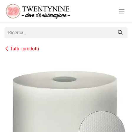
Passa al contenuto
Tutti i prodotti