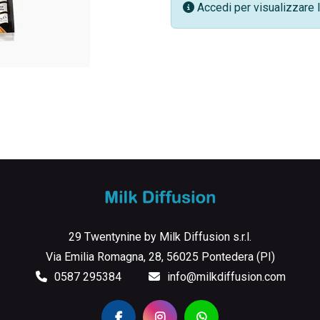
Accedi per visualizzare l
29 Twentynine by Milk Diffusion s.r.l.
Via Emilia Romagna, 28, 56025 Pontedera (PI)
0587 295384
info@milkdiffusion.com