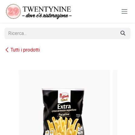
Passa al contenuto
Tutti i prodotti