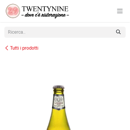
Passa al contenuto
Tutti i prodotti