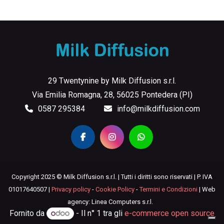
29 Twentynine by Milk Diffusion s.r.l.
Via Emilia Romagna, 28, 56025 Pontedera (PI)
0587 295384
info@milkdiffusion.com
Copyright 2025 © Milk Diffusion s.r.l. | Tutti i diritti sono riservati | P. IVA
01017640507 |
Privacy policy
-
Cookie Policy
-
Termini e Condizioni
| Web
agency: Linea Computers s.r.l.
Fornito da
- Il n° 1 tra gli
e-commerce open source