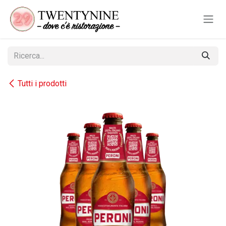
Passa al contenuto
Tutti i prodotti