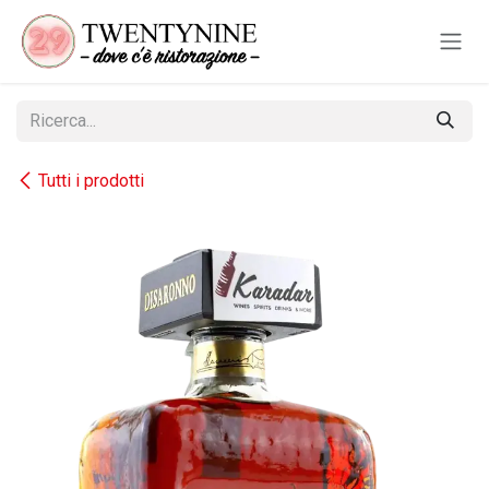
Passa al contenuto
Tutti i prodotti