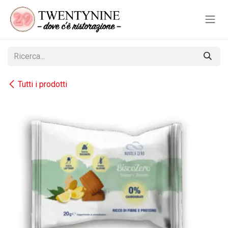
Passa al contenuto
Tutti i prodotti