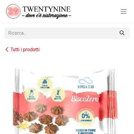
Passa al contenuto
Tutti i prodotti