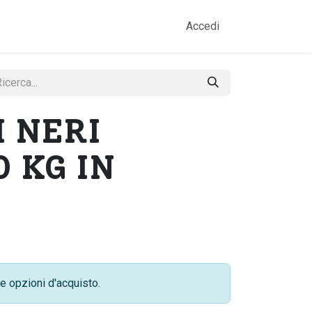
amo
Prodotti
Gallery
Contatti
Accedi
 NERI
0 KG IN
e opzioni d'acquisto.