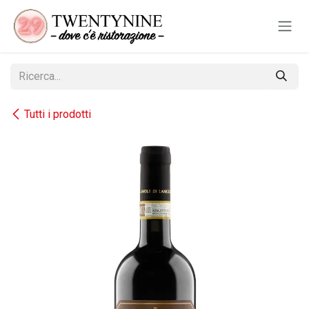
Passa al contenuto
Tutti i prodotti