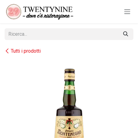
Passa al contenuto
Tutti i prodotti