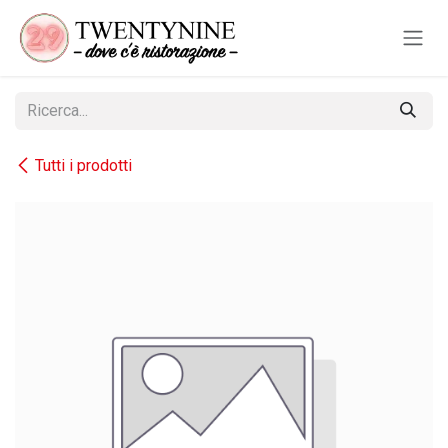
Passa al contenuto
Tutti i prodotti