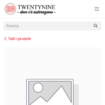
Passa al contenuto
Tutti i prodotti