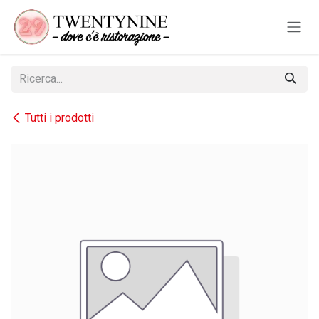
Passa al contenuto
Tutti i prodotti