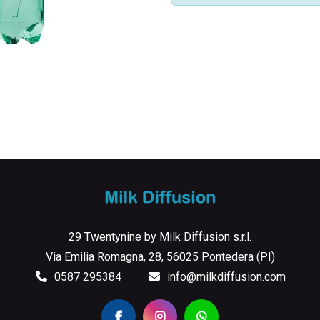
29 Twentynine by Milk Diffusion s.r.l.
Via Emilia Romagna, 28, 56025 Pontedera (PI)
0587 295384
info@milkdiffusion.com