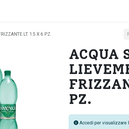
Home
Chi si
ZZANTE LT. 1.5 X 6 PZ.
ACQUA 
LIEVEM
FRIZZANT
PZ.
Accedi per visualizzare l